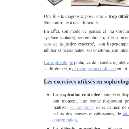
« trop diffé
Une fois le diagnostic posé, être
être confronté à des difficultés.
En effet, son mode de pensée et sa structur
système scolaire), ses émotions qui le subme
sens de la justice exacerbé, son hyper-empat
inhiber sa personnalité, ses émotions, son intel
La sophrologie
pratiquée de manière régulièr
sa différence, à
développer sa confiance
en lui 
Les exercices utilisés en sophrologi
La respiration contrôlée
: simple et dis
tout moment, une bonne respiration p
maîtriser
ses émotions
, de se calmer, de 
le flux des pensées envahissantes, de
ret
concentration
.
La détente musculaire
: efficace 