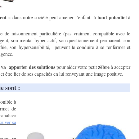
rent »
haut potentiel
dans notre société peut amener l’enfant à
à
e de raisonnement particulière (pas vraiment compatible avec le
rgent, son mental hyper actif, son questionnement permanent, son
hie, son hypersensibilité, peuvent le conduire à se renfermer et
ligence.
va apporter des solutions
zèbre
e
pour aider votre petit
à accepter
et être fier de ses capacités en lui renvoyant une image positive.
e sont :
ponible à
ermet de
canaliser
rouver sa
pour se