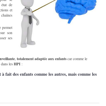
 état de
ctions et
chaînes
e permet
 sur son
asser ses
veillante
totalement adaptée aux enfants
,
car comme le
HPI
é dans les
:
t à fait des enfants comme les autres, mais comme les