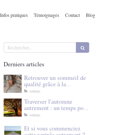
Infos pratiques
Témoignages
Contact
Blog
Rechercher
Derniers articles
Retrouver un sommeil de
qualité grâce à la
sophrologie et à la
Articles
cohérence cardiaque
Traverser l'automne
autrement : un temps pour
se recentrer grâce à la
Articles
sophrologie
Et si vous commenciez
cette rentrée autrement ?