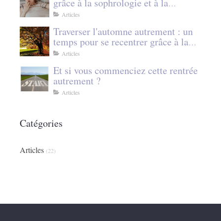
grâce à la sophrologie et à la
cohérence cardiaque
Articles
Traverser l'automne autrement : un
temps pour se recentrer grâce à la
sophrologie
Articles
Et si vous commenciez cette rentrée
autrement ?
Articles
Catégories
Articles
(22)