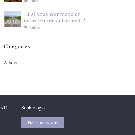
Articles
sophrologie
Et si vous commenciez
cette rentrée autrement ?
Articles
Catégories
Articles
(22)
MALT
Sophrologie
Prendre rendez-vous