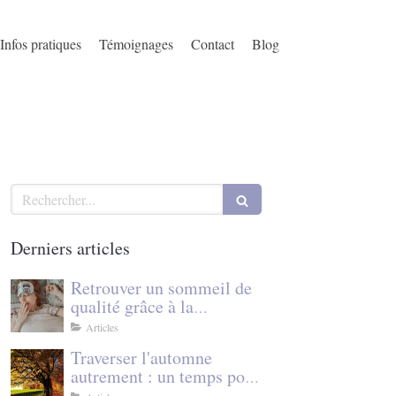
Infos pratiques
Témoignages
Contact
Blog
Rechercher
Derniers articles
Retrouver un sommeil de
qualité grâce à la
sophrologie et à la
Articles
cohérence cardiaque
Traverser l'automne
autrement : un temps pour
se recentrer grâce à la