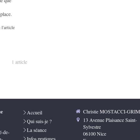
ie que
 place.
 l'article
1 article
ue
Christie MOSTACCI-GRI
Accueil
13 Avenue Plaisance Saint-
Qui suis-je ?
Sylvestre
La séance
é-de-
06100
Nice
Infos pratiques
u-