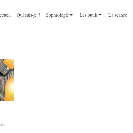
ccueil
Qui suis-je ?
Sophrologie
Les outils
La séance
e
cles