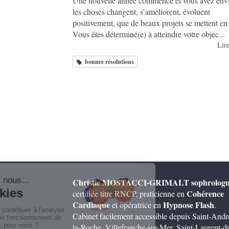
Une nouvelle année commence et vous avez env
les choses changent, s’améliorent, évoluent
positivement, que de beaux projets se mettent en
Vous êtes déterminé(e) à atteindre votre objec...
Lire
bonnes résolutions
Christie MOSTACCI-GRIMALT
sophrolog
Cohérence
certifiée titre RNCP, praticienne en
Cardiaque
Hypnose Flash
et opératrice en
.
Cabinet facilement accessible depuis Saint-Andr
la-Roche, Villefranche-sur-Mer, Saint-Laurent-d